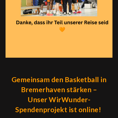
Gemeinsam den Basketball in
Bremerhaven stärken –
Unser WirWunder-
Spendenprojekt ist online!