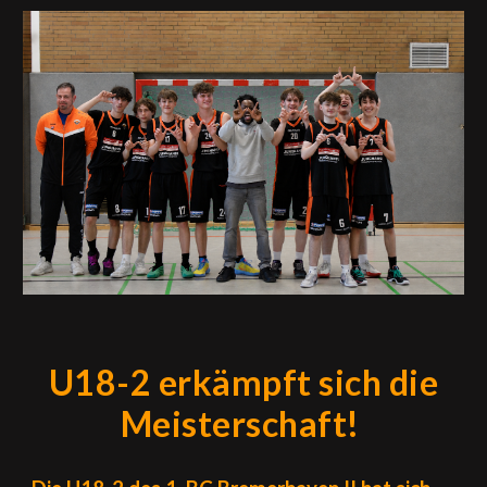
U18-2 erkämpft
sich
die
Meisterschaft!